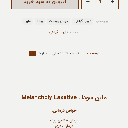
افزودن به سبد خرید
سودا
عدد
برچسب:
داروی گیاهی
درمان یبوست
روده
ملین
دسته:
داروی گیاهی
توضیحات
توضیحات تکمیلی
نظرات
0
ملین سودا : Melancholy Laxative
خواص درمانی:
درمان خشکی روده
درمان لاغری