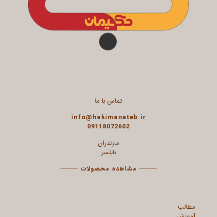
تماس با ما
info@hakimaneteb.ir
09118072602
مازندران
بابلسر
⸻
مشاهده محصولات
⸻
مطالب
آموزش