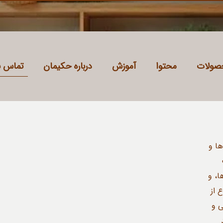
صولات
محتوا
آموزش
درباره حکیمان
تماس با
ا و
، و
 از
ی و