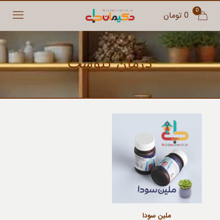
0
0 تومان
درمان یبوست
ملین سودا