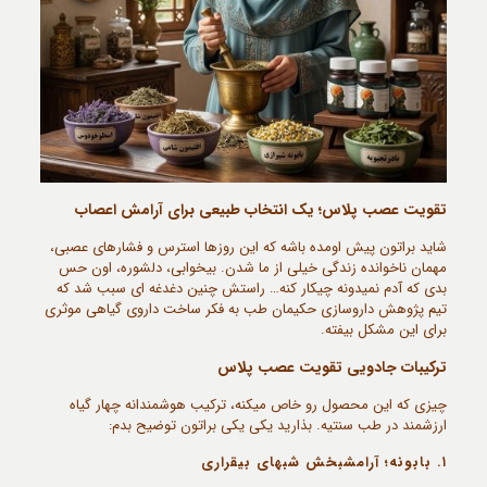
تقویت عصب پلاس؛ یک انتخاب طبیعی برای آرامش اعصاب
شاید براتون پیش اومده باشه که این روزها استرس و فشارهای عصبی،
مهمان ناخوانده زندگی خیلی از ما شدن. بیخوابی، دلشوره، اون حس
بدی که آدم نمیدونه چیکار کنه… راستش چنین دغدغه ای سبب شد که
تیم پژوهش داروسازی حکیمان طب به فکر ساخت داروی گیاهی موثری
برای این مشکل بیفته.
ترکیبات جادویی تقویت عصب پلاس
چیزی که این محصول رو خاص میکنه، ترکیب هوشمندانه چهار گیاه
ارزشمند در طب سنتیه. بذارید یکی یکی براتون توضیح بدم:
۱. بابونه؛ آرامشبخش شبهای بیقراری