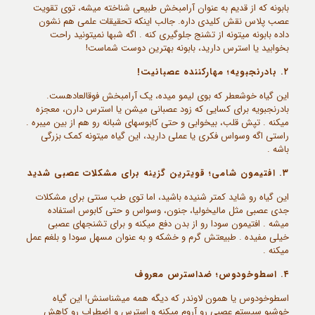
بابونه که از قدیم به عنوان آرامبخش طبیعی شناخته میشه، توی تقویت
عصب پلاس نقش کلیدی داره. جالب اینکه تحقیقات علمی هم نشون
داده بابونه میتونه از تشنج جلوگیری کنه . اگه شبها نمیتونید راحت
بخوابید یا استرس دارید، بابونه بهترین دوست شماست!
۲. بادرنجبویه؛ مهارکننده عصبانیت!
این گیاه خوشعطر که بوی لیمو میده، یک آرامبخش فوقالعادهست.
بادرنجبویه برای کسایی که زود عصبانی میشن یا استرس دارن، معجزه
میکنه . تپش قلب، بیخوابی و حتی کابوسهای شبانه رو هم از بین میبره .
راستی اگه وسواس فکری یا عملی دارید، این گیاه میتونه کمک بزرگی
باشه .
۳. افتیمون شامی؛ قویترین گزینه برای مشکلات عصبی شدید
این گیاه رو شاید کمتر شنیده باشید، اما توی طب سنتی برای مشکلات
جدی عصبی مثل مالیخولیا، جنون، وسواس و حتی کابوس استفاده
میشه . افتیمون سودا رو از بدن دفع میکنه و برای تشنجهای عصبی
خیلی مفیده . طبیعتش گرم و خشکه و به عنوان مسهل سودا و بلغم عمل
میکنه .
۴. اسطوخودوس؛ ضداسترس معروف
اسطوخودوس یا همون لاوندر که دیگه همه میشناسنش! این گیاه
خوشبو سیستم عصبی رو آروم میکنه و استرس و اضطراب رو کاهش