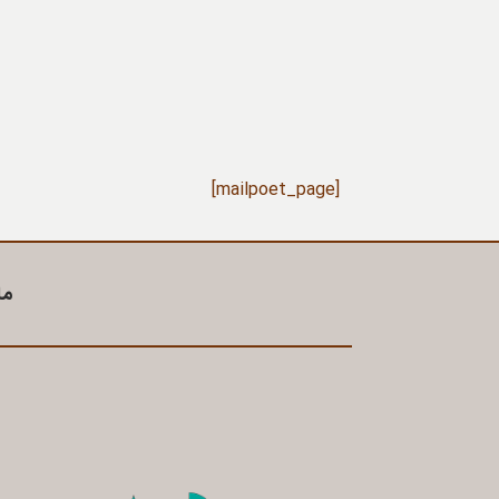
[mailpoet_page]
ما