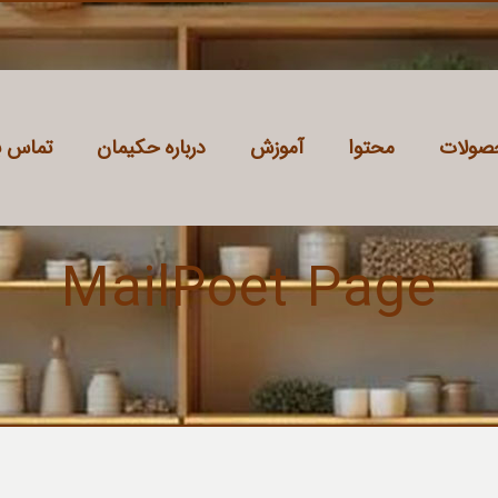
صولات
محتوا
آموزش
درباره حکیمان
تماس با
MailPoet Page