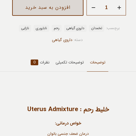
خلیط
افزودن به سبد خرید
رحم
عدد
برچسب:
تخمدان
داروی گیاهی
رحم
ناباروری
نازایی
دسته:
داروی گیاهی
توضیحات
توضیحات تکمیلی
نظرات
0
خلیط رحم : Uterus Admixture
خواص درمانی:
درمان ضعف جنسی بانوان