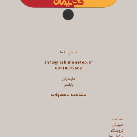
تماس با ما
info@hakimaneteb.ir
09118072602
مازندران
بابلسر
⸻
مشاهده محصولات
⸻
مطالب
آموزش
فروشگاه
مکمل ها