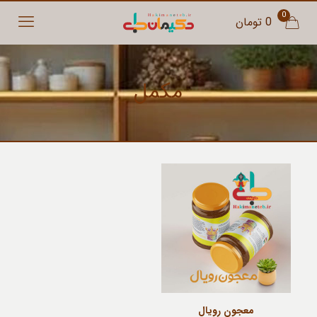
0
0 تومان
مکمل
معجون رویال